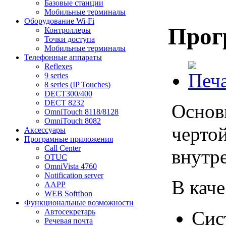
Базовые станции
Мобильные терминалы
Оборудование Wi-Fi
Прог
Контроллеры
Точки доступа
Мобильные терминалы
Телефонные аппараты
Reflexes
9 series
8 series (IP Touches)
DECT300/400
DECT 8232
Осно
OmniTouch 8118/8128
OmniTouch 8082
черто
Аксессуары
Програмные приложения
Call Center
внутр
OTUC
OmniVista 4760
Notification server
В кач
AAPP
WEB Softfhon
Функциональные возможности
Сис
Автосекретарь
Речевая почта