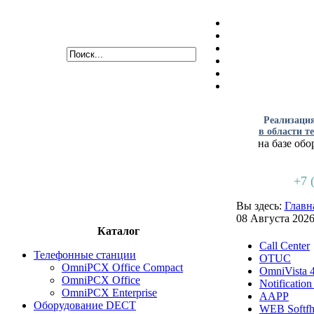
Реализаци
в области т
на базе обо
+7 
Вы здесь:
Главн
08 Августа 202
Каталог
Call Center
Телефонные станции
OTUC
OmniPCX Office Compact
OmniVista 
OmniPCX Office
Notification
OmniPCX Enterprise
AAPP
Оборудование DECT
WEB Softf