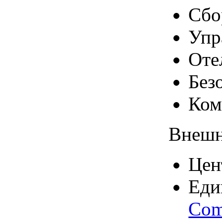
Сбо
Упр
Оте
Без
Ком
Внешн
Цен
Еди
Com