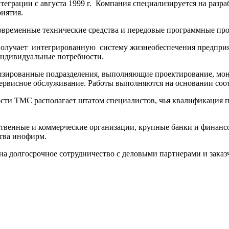
теграции с августа 1999 г. Компания специализируется на разр
иятия.
овременные технические средства и передовые программные пр
получает интегрированную систему жизнеобеспечения предприят
индивидуальные потребности.
изированные подразделения, выполняющие проектирование, монт
сервисное обслуживание. Работы выполняются на основании со
ти ТМС располагает штатом специалистов, чья квалификация п
ственные и коммерческие организации, крупные банки и финан
ства инофирм.
на долгосрочное сотрудничество с деловыми партнерами и заказ