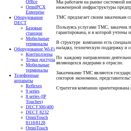
Office
Мы работаем на рынке системной ин
OmniPCX
инженерной инфраструктуры предпр
Enterprise
ТМС предлагает своим заказчикам с
Оборудование
DECT
Пользуясь услугами ТМС, заказчик 
Базовые
гарантирована, и в которой учтены 
станции
Мобильные
В структуре компании есть специал
терминалы
наладку, техническую поддержку и 
Оборудование Wi-Fi
Контроллеры
По каждому направлению деятельнос
Точки доступа
являющихся лидерами в отрасли.
Мобильные
терминалы
Заказчиками ТМС являются государ
Телефонные
секторов экономики, представитель
аппараты
Reflexes
Стратегия компании ориентирована 
9 series
8 series (IP
Touches)
DECT300/400
DECT 8232
OmniTouch
8118/8128
OmniTouch