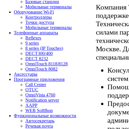
Базовые станции
Компания 
Мобильные терминалы
Оборудование Wi-Fi
поддержке 
Контроллеры
Техническ
Точки доступа
Мобильные терминалы
силами па
Телефонные аппараты
Reflexes
техническ
9 series
Москве. Д
8 series (IP Touches)
DECT300/400
специальн
DECT 8232
OmniTouch 8118/8128
Консул
OmniTouch 8082
Аксессуары
систем
Програмные приложения
Call Center
Помощ
OTUC
поддер
OmniVista 4760
Notification server
Предос
AAPP
докуме
WEB Softfhon
Функциональные возможности
админи
Автосекретарь
Речевая почта
пользо